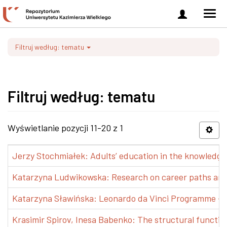
Zaloguj
Men
się
nawi
Filtruj według: tematu
Filtruj według: tematu
Wyświetlanie pozycji 11-20 z 1
Jerzy Stochmiałek: Adults’ education in the knowledge 
Katarzyna Ludwikowska: Research on career paths and pr
Katarzyna Sławińska: Leonardo da Vinci Programme – Tra
Krasimir Spirov, Inesa Babenko: The structural functio