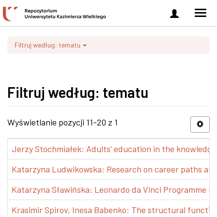
Zaloguj
Men
się
nawi
Filtruj według: tematu
Filtruj według: tematu
Wyświetlanie pozycji 11-20 z 1
Jerzy Stochmiałek: Adults’ education in the knowledge 
Katarzyna Ludwikowska: Research on career paths and pr
Katarzyna Sławińska: Leonardo da Vinci Programme – Tra
Krasimir Spirov, Inesa Babenko: The structural functio