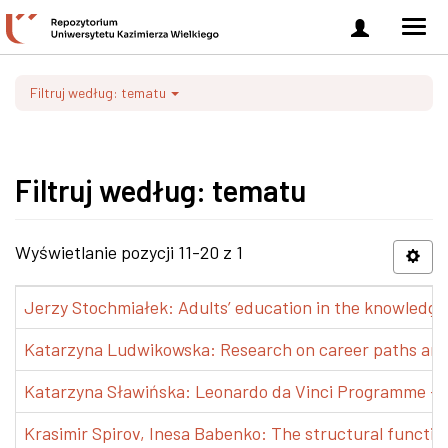
Zaloguj
Men
się
nawi
Filtruj według: tematu
Filtruj według: tematu
Wyświetlanie pozycji 11-20 z 1
Jerzy Stochmiałek: Adults’ education in the knowledge 
Katarzyna Ludwikowska: Research on career paths and pr
Katarzyna Sławińska: Leonardo da Vinci Programme – Tra
Krasimir Spirov, Inesa Babenko: The structural functio