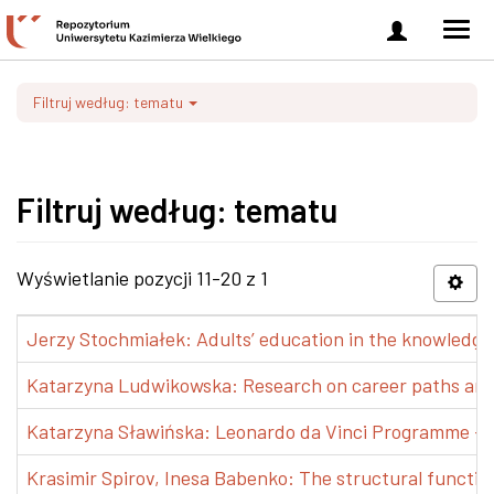
Zaloguj
Men
się
nawi
Filtruj według: tematu
Filtruj według: tematu
Wyświetlanie pozycji 11-20 z 1
Jerzy Stochmiałek: Adults’ education in the knowledge 
Katarzyna Ludwikowska: Research on career paths and pr
Katarzyna Sławińska: Leonardo da Vinci Programme – Tra
Krasimir Spirov, Inesa Babenko: The structural functio