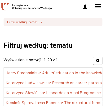
Zaloguj
Men
się
nawi
Filtruj według: tematu
Filtruj według: tematu
Wyświetlanie pozycji 11-20 z 1
Jerzy Stochmiałek: Adults’ education in the knowledge 
Katarzyna Ludwikowska: Research on career paths and pr
Katarzyna Sławińska: Leonardo da Vinci Programme – Tra
Krasimir Spirov, Inesa Babenko: The structural functio