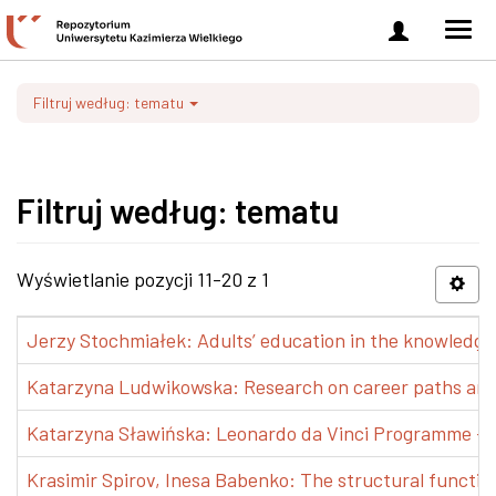
Zaloguj
Men
się
nawi
Filtruj według: tematu
Filtruj według: tematu
Wyświetlanie pozycji 11-20 z 1
Jerzy Stochmiałek: Adults’ education in the knowledge 
Katarzyna Ludwikowska: Research on career paths and pr
Katarzyna Sławińska: Leonardo da Vinci Programme – Tra
Krasimir Spirov, Inesa Babenko: The structural functio