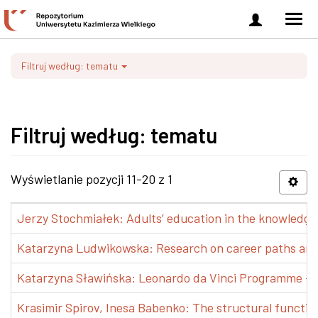
Zaloguj
Men
się
nawi
Filtruj według: tematu
Filtruj według: tematu
Wyświetlanie pozycji 11-20 z 1
Jerzy Stochmiałek: Adults’ education in the knowledge 
Katarzyna Ludwikowska: Research on career paths and pr
Katarzyna Sławińska: Leonardo da Vinci Programme – Tra
Krasimir Spirov, Inesa Babenko: The structural functio