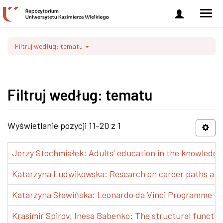
Zaloguj
Men
się
nawi
Filtruj według: tematu
Filtruj według: tematu
Wyświetlanie pozycji 11-20 z 1
Jerzy Stochmiałek: Adults’ education in the knowledge 
Katarzyna Ludwikowska: Research on career paths and pr
Katarzyna Sławińska: Leonardo da Vinci Programme – Tra
Krasimir Spirov, Inesa Babenko: The structural functio