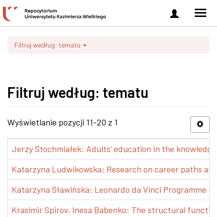
Zaloguj
Men
się
nawi
Filtruj według: tematu
Filtruj według: tematu
Wyświetlanie pozycji 11-20 z 1
Jerzy Stochmiałek: Adults’ education in the knowledge 
Katarzyna Ludwikowska: Research on career paths and pr
Katarzyna Sławińska: Leonardo da Vinci Programme – Tra
Krasimir Spirov, Inesa Babenko: The structural functio