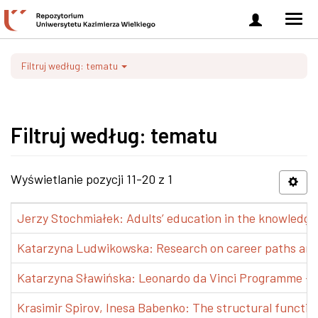
Zaloguj
Men
się
nawi
Filtruj według: tematu
Filtruj według: tematu
Wyświetlanie pozycji 11-20 z 1
Jerzy Stochmiałek: Adults’ education in the knowledge 
Katarzyna Ludwikowska: Research on career paths and pr
Katarzyna Sławińska: Leonardo da Vinci Programme – Tra
Krasimir Spirov, Inesa Babenko: The structural functio