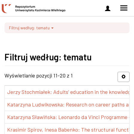
Zaloguj
Men
się
nawi
Filtruj według: tematu
Filtruj według: tematu
Wyświetlanie pozycji 11-20 z 1
Jerzy Stochmiałek: Adults’ education in the knowledge 
Katarzyna Ludwikowska: Research on career paths and pr
Katarzyna Sławińska: Leonardo da Vinci Programme – Tra
Krasimir Spirov, Inesa Babenko: The structural functio