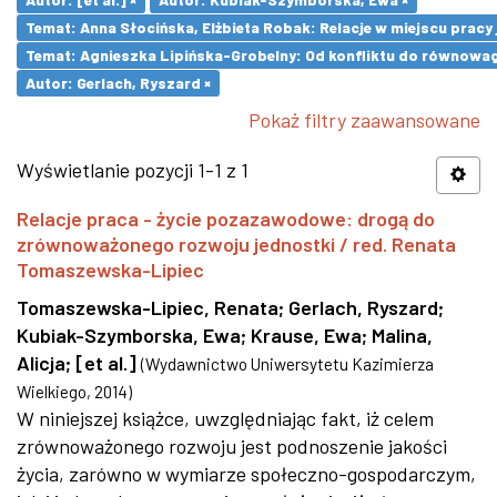
Temat: Anna Słocińska, Elżbieta Robak: Relacje w miejscu prac
Temat: Agnieszka Lipińska-Grobelny: Od konfliktu do równowa
Autor: Gerlach, Ryszard ×
Pokaż filtry zaawansowane
Wyświetlanie pozycji 1-1 z 1
Relacje praca - życie pozazawodowe: drogą do
zrównoważonego rozwoju jednostki / red. Renata
Tomaszewska-Lipiec
Tomaszewska-Lipiec, Renata
;
Gerlach, Ryszard
;
Kubiak-Szymborska, Ewa
;
Krause, Ewa
;
Malina,
Alicja
;
[et al.]
(
Wydawnictwo Uniwersytetu Kazimierza
Wielkiego
,
2014
)
W niniejszej książce, uwzględniając fakt, iż celem
zrównoważonego rozwoju jest podnoszenie jakości
życia, zarówno w wymiarze społeczno-gospodarczym,