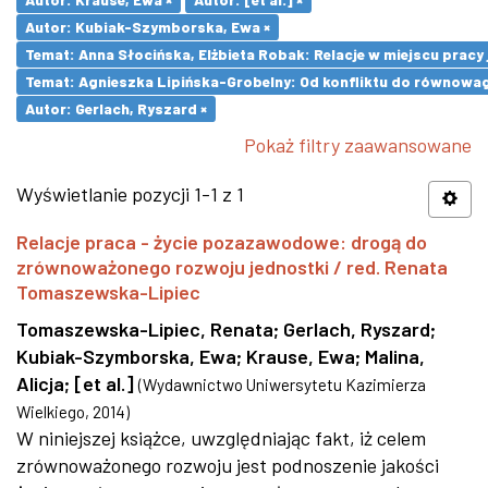
Autor: Kubiak-Szymborska, Ewa ×
Temat: Anna Słocińska, Elżbieta Robak: Relacje w miejscu prac
Temat: Agnieszka Lipińska-Grobelny: Od konfliktu do równowa
Autor: Gerlach, Ryszard ×
Pokaż filtry zaawansowane
Wyświetlanie pozycji 1-1 z 1
Relacje praca - życie pozazawodowe: drogą do
zrównoważonego rozwoju jednostki / red. Renata
Tomaszewska-Lipiec
Tomaszewska-Lipiec, Renata
;
Gerlach, Ryszard
;
Kubiak-Szymborska, Ewa
;
Krause, Ewa
;
Malina,
Alicja
;
[et al.]
(
Wydawnictwo Uniwersytetu Kazimierza
Wielkiego
,
2014
)
W niniejszej książce, uwzględniając fakt, iż celem
zrównoważonego rozwoju jest podnoszenie jakości