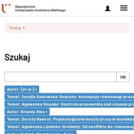
Zaloguj
Men
się
nawi
Szukaj
Szukaj
Idź
Autor: [et al.] ×
Temat: Cecylia Sadowska-Snarska: Koncepcja równowagi praca- 
Temat: Agnieszka Smoder: Kontrola pracownika nad czasem pra
Autor: Krause, Ewa ×
Temat: Dorota Nawrat: Psychologiczne koszty pracy w kontekśc
Temat: Agnieszka Lipińska-Grobelny: Od konfliktu do równowa
Autor: Kubiak-Szymborska, Ewa ×