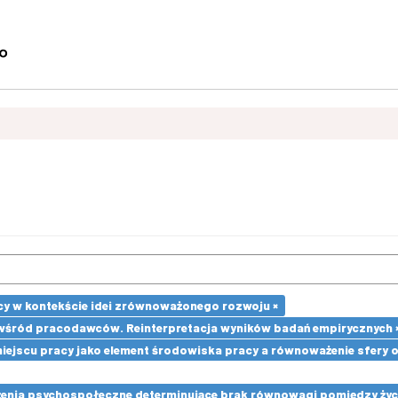
cy w kontekście idei zrównoważonego rozwoju ×
wśród pracodawców. Reinterpretacja wyników badań empirycznych 
 miejscu pracy jako element środowiska pracy a równoważenie sfery
enia psychospołeczne determinujące brak równowagi pomiędzy ży