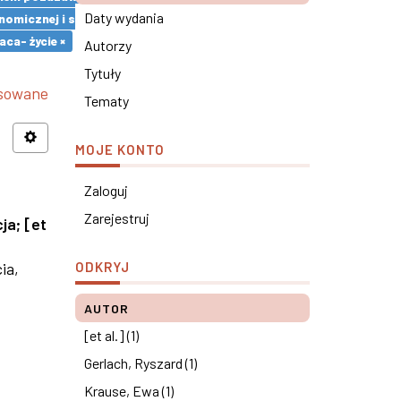
Daty wydania
omicznej i społecznej ×
ca- życie ×
Autorzy
Tytuły
nsowane
Tematy
MOJE KONTO
Zaloguj
Zarejestruj
cja
;
[et
ia,
ODKRYJ
AUTOR
[et al.] (1)
Gerlach, Ryszard (1)
Krause, Ewa (1)