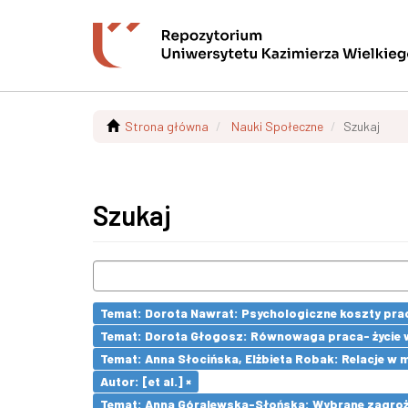
Strona główna
Nauki Społeczne
Szukaj
Szukaj
Temat: Dorota Nawrat: Psychologiczne koszty pra
Temat: Dorota Głogosz: Równowaga praca- życie 
Temat: Anna Słocińska, Elżbieta Robak: Relacje w
Autor: [et al.] ×
Temat: Anna Góralewska-Słońska: Wybrane zagroż