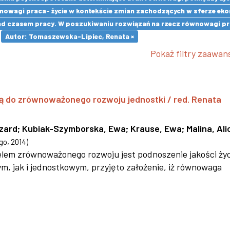
owagi praca- życie w kontekście zmian zachodzących w sferze ekon
d czasem pracy. W poszukiwaniu rozwiązań na rzecz równowagi pra
Autor: Tomaszewska-Lipiec, Renata ×
Pokaż filtry zaawa
ą do zrównoważonego rozwoju jednostki / red. Renata
szard
;
Kubiak-Szymborska, Ewa
;
Krause, Ewa
;
Malina, Ali
go
,
2014
)
 celem zrównoważonego rozwoju jest podnoszenie jakości życ
 jak i jednostkowym, przyjęto założenie, iż równowaga