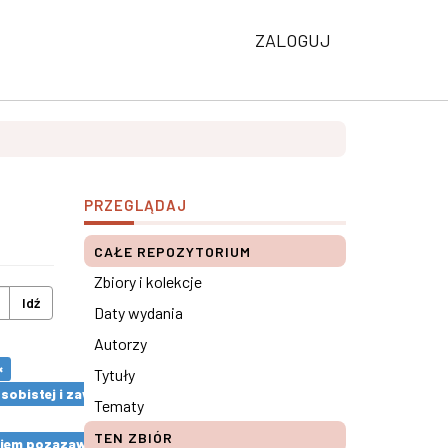
ZALOGUJ
PRZEGLĄDAJ
CAŁE REPOZYTORIUM
Zbiory i kolekcje
Idź
Daty wydania
Autorzy
×
Tytuły
 osobistej i zawodowej pracowników ×
Tematy
TEN ZBIÓR
ciem pozazawodowym a pracą ×