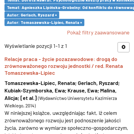
Temat: Agnieszka Lipińska-Grobelny: Od konfliktu do równowa
Autor: Gerlach, Ryszard ×
Autor: Tomaszewska-Lipiec, Renata ×
Pokaż filtry zaawansowane
Wyświetlanie pozycji 1-1 z 1
Relacje praca - życie pozazawodowe: drogą do
zrównoważonego rozwoju jednostki / red. Renata
Tomaszewska-Lipiec
Tomaszewska-Lipiec, Renata
;
Gerlach, Ryszard
;
Kubiak-Szymborska, Ewa
;
Krause, Ewa
;
Malina,
Alicja
;
[et al.]
(
Wydawnictwo Uniwersytetu Kazimierza
Wielkiego
,
2014
)
W niniejszej książce, uwzględniając fakt, iż celem
zrównoważonego rozwoju jest podnoszenie jakości
życia, zarówno w wymiarze społeczno-gospodarczym,