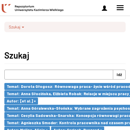
Zaloguj
Men
się
nawi
Szukaj
Szukaj
Idź
Temat: Dorota Głogosz: Równowaga praca- życie wśród pracod
Temat: Anna Słocińska, Elżbieta Robak: Relacje w miejscu prac
Autor: [et al.] ×
Temat: Anna Góralewska-Słońska: Wybrane zagrożenia psycho
Temat: Cecylia Sadowska-Snarska: Koncepcja równowagi praca- 
Temat: Agnieszka Smoder: Kontrola pracownika nad czasem pra
Autor: Malina, Alicja ×
Autor: Gerlach, Ryszard ×