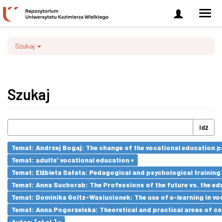
Zaloguj
Men
się
nawi
Szukaj
Szukaj
Idź
Temat: Andrzej Bogaj: The change of the vocational education p
Temat: adults’ vocational education ×
Temat: Elżbieta Sałata: Pedagogical and psychological training 
Temat: Anna Suchorab: The Professions of the future vs. the ed
Temat: Dominika Goltz-Wasiucionek: The use of e-learning in vo
Temat: Anna Pogorzelska: Theoretical and practical areas of co
Autor: [et al.] ×