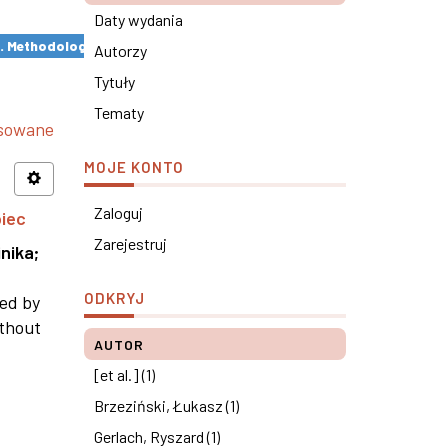
Daty wydania
s. Methodological remarks ×
Autorzy
Tytuły
Tematy
nsowane
MOJE KONTO
Zaloguj
piec
Zarejestruj
nika
;
ODKRYJ
ned by
ithout
AUTOR
[et al.] (1)
Brzeziński, Łukasz (1)
Gerlach, Ryszard (1)