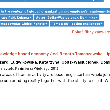
in the context of global, organization and employee’s requirement
Brzeziński, Łukasz ×
Autor: Goltz-Wasiucionek, Dominika ×
omaszewska-Lipiec, Renata ×
Temat: civilization challenges ×
Pokaż filtry zaawa
 knowledge based economy / ed. Renata Tomaszewska-Li
szard
;
Ludwikowska, Katarzyna
;
Goltz-Wasiucionek, Domi
rsytetu Kazimierza Wielkiego
,
2013
)
areas of human activity are becoming a certain whole joi
e surrounding reality together with the ability to use it. W