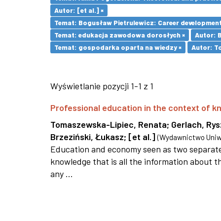
Autor: [et al.] ×
Temat: Bogusław Pietrulewicz: Career development 
Temat: edukacja zawodowa dorosłych ×
Autor: 
Temat: gospodarka oparta na wiedzy ×
Autor: T
Wyświetlanie pozycji 1-1 z 1
Professional education in the context of
Tomaszewska-Lipiec, Renata
;
Gerlach, Ry
Brzeziński, Łukasz
;
[et al.]
(
Wydawnictwo Uniwe
Education and economy seen as two separate 
knowledge that is all the information about th
any ...