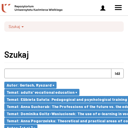
Zaloguj
Men
się
nawi
Szukaj
Szukaj
Idź
Autor: Gerlach, Ryszard ×
Temat: adults’ vocational education ×
Temat: Elżbieta Sałata: Pedagogical and psychological training 
Temat: Anna Suchorab: The Professions of the future vs. the ed
Temat: Dominika Goltz-Wasiucionek: The use of e-learning in vo
Temat: Anna Pogorzelska: Theoretical and practical areas of co
Autor: [et al.] ×