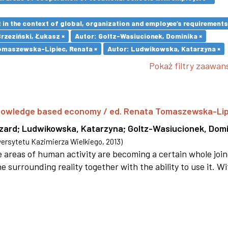
in the context of global, organization and employee’s requirement
Brzeziński, Łukasz ×
Autor: Goltz-Wasiucionek, Dominika ×
omaszewska-Lipiec, Renata ×
Autor: Ludwikowska, Katarzyna ×
Pokaż filtry zaawa
 knowledge based economy / ed. Renata Tomaszewska-Li
szard
;
Ludwikowska, Katarzyna
;
Goltz-Wasiucionek, Domi
rsytetu Kazimierza Wielkiego
,
2013
)
areas of human activity are becoming a certain whole joi
e surrounding reality together with the ability to use it. W