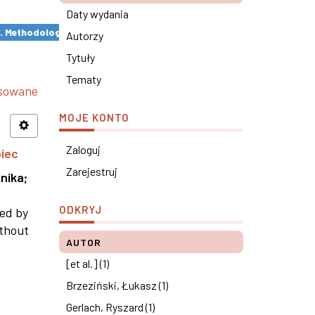
Daty wydania
s. Methodological remarks ×
Autorzy
Tytuły
Tematy
nsowane
MOJE KONTO
Zaloguj
piec
Zarejestruj
nika
;
ODKRYJ
ned by
ithout
AUTOR
[et al.] (1)
Brzeziński, Łukasz (1)
Gerlach, Ryszard (1)