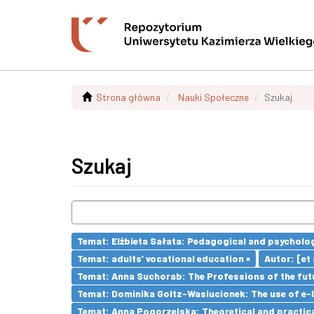
Strona główna
Nauki Społeczne
Szukaj
Szukaj
Temat: Elżbieta Sałata: Pedagogical and psychologi
Temat: adults’ vocational education ×
Autor: [et a
Temat: Anna Suchorab: The Professions of the futu
Temat: Dominika Goltz-Wasiucionek: The use of e-l
Temat: Anna Pogorzelska: Theoretical and practica