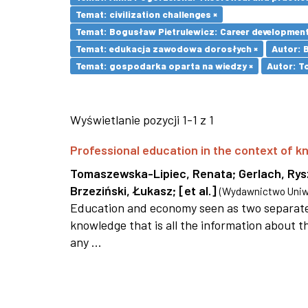
Temat: civilization challenges ×
Temat: Bogusław Pietrulewicz: Career development 
Temat: edukacja zawodowa dorosłych ×
Autor: 
Temat: gospodarka oparta na wiedzy ×
Autor: T
Wyświetlanie pozycji 1-1 z 1
Professional education in the context of
Tomaszewska-Lipiec, Renata
;
Gerlach, Ry
Brzeziński, Łukasz
;
[et al.]
(
Wydawnictwo Uniwe
Education and economy seen as two separate 
knowledge that is all the information about th
any ...