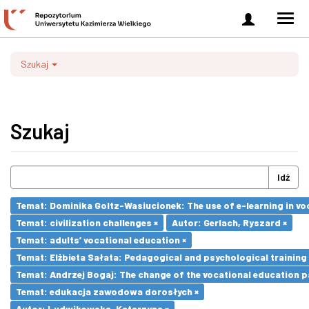
Zaloguj
Men
się
nawi
Szukaj
Szukaj
Idź
Temat: Dominika Goltz-Wasiucionek: The use of e-learning in vo
Temat: civilization challenges ×
Autor: Gerlach, Ryszard ×
Temat: adults’ vocational education ×
Temat: Elżbieta Sałata: Pedagogical and psychological training 
Temat: Andrzej Bogaj: The change of the vocational education p
Temat: edukacja zawodowa dorosłych ×
Autor: Ludwikowska, Katarzyna ×