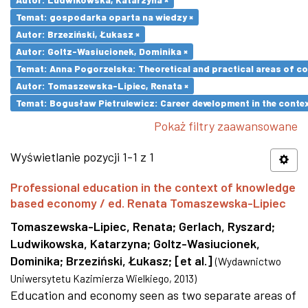
Temat: gospodarka oparta na wiedzy ×
Autor: Brzeziński, Łukasz ×
Autor: Goltz-Wasiucionek, Dominika ×
Temat: Anna Pogorzelska: Theoretical and practical areas of co
Autor: Tomaszewska-Lipiec, Renata ×
Temat: Bogusław Pietrulewicz: Career development in the contex
Pokaż filtry zaawansowane
Wyświetlanie pozycji 1-1 z 1
Professional education in the context of knowledge
based economy / ed. Renata Tomaszewska-Lipiec
Tomaszewska-Lipiec, Renata
;
Gerlach, Ryszard
;
Ludwikowska, Katarzyna
;
Goltz-Wasiucionek,
Dominika
;
Brzeziński, Łukasz
;
[et al.]
(
Wydawnictwo
Uniwersytetu Kazimierza Wielkiego
,
2013
)
Education and economy seen as two separate areas of