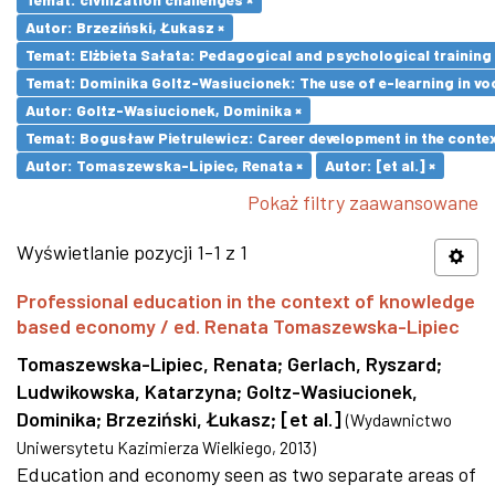
Autor: Brzeziński, Łukasz ×
Temat: Elżbieta Sałata: Pedagogical and psychological training 
Temat: Dominika Goltz-Wasiucionek: The use of e-learning in vo
Autor: Goltz-Wasiucionek, Dominika ×
Temat: Bogusław Pietrulewicz: Career development in the contex
Autor: Tomaszewska-Lipiec, Renata ×
Autor: [et al.] ×
Pokaż filtry zaawansowane
Wyświetlanie pozycji 1-1 z 1
Professional education in the context of knowledge
based economy / ed. Renata Tomaszewska-Lipiec
Tomaszewska-Lipiec, Renata
;
Gerlach, Ryszard
;
Ludwikowska, Katarzyna
;
Goltz-Wasiucionek,
Dominika
;
Brzeziński, Łukasz
;
[et al.]
(
Wydawnictwo
Uniwersytetu Kazimierza Wielkiego
,
2013
)
Education and economy seen as two separate areas of