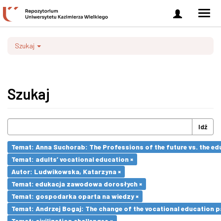
Zaloguj
Men
się
nawi
Szukaj
Szukaj
Idź
Temat: Anna Suchorab: The Professions of the future vs. the ed
Temat: adults’ vocational education ×
Autor: Ludwikowska, Katarzyna ×
Temat: edukacja zawodowa dorosłych ×
Temat: gospodarka oparta na wiedzy ×
Temat: Andrzej Bogaj: The change of the vocational education p
Temat: civilization challenges ×