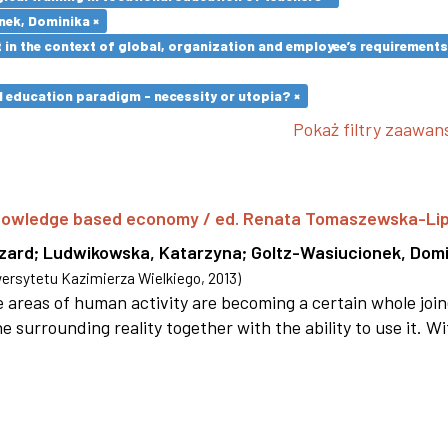
nek, Dominika ×
in the context of global, organization and employee’s requirement
l education paradigm - necessity or utopia? ×
Pokaż filtry zaawa
 knowledge based economy / ed. Renata Tomaszewska-Li
szard
;
Ludwikowska, Katarzyna
;
Goltz-Wasiucionek, Domi
rsytetu Kazimierza Wielkiego
,
2013
)
areas of human activity are becoming a certain whole joi
e surrounding reality together with the ability to use it. W