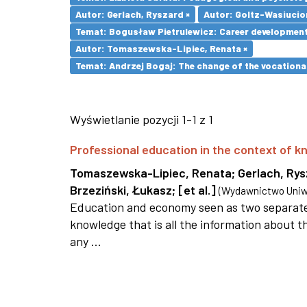
Autor: Gerlach, Ryszard ×
Autor: Goltz-Wasiucio
Temat: Bogusław Pietrulewicz: Career development 
Autor: Tomaszewska-Lipiec, Renata ×
Temat: Andrzej Bogaj: The change of the vocationa
Wyświetlanie pozycji 1-1 z 1
Professional education in the context of
Tomaszewska-Lipiec, Renata
;
Gerlach, Ry
Brzeziński, Łukasz
;
[et al.]
(
Wydawnictwo Uniwe
Education and economy seen as two separate 
knowledge that is all the information about th
any ...