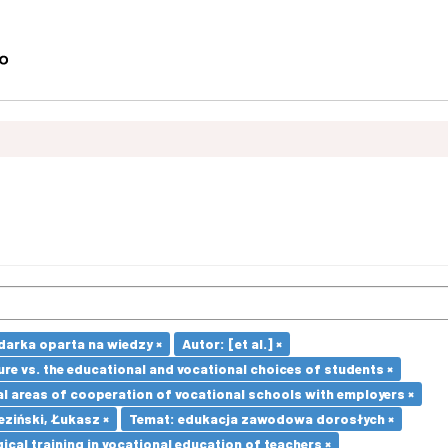
arka oparta na wiedzy ×
Autor: [et al.] ×
re vs. the educational and vocational choices of students ×
l areas of cooperation of vocational schools with employers ×
eziński, Łukasz ×
Temat: edukacja zawodowa dorosłych ×
cal training in vocational education of teachers ×