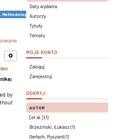
Daty wydania
s. Methodological remarks ×
Autorzy
Tytuły
Tematy
nsowane
MOJE KONTO
Zaloguj
piec
Zarejestruj
nika
;
ODKRYJ
ned by
ithout
AUTOR
[et al.] (1)
Brzeziński, Łukasz (1)
Gerlach, Ryszard (1)