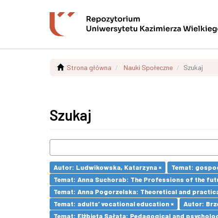
Strona główna
Nauki Społeczne
Szukaj
Szukaj
Autor: Ludwikowska, Katarzyna ×
Temat: gospod
Temat: Anna Suchorab: The Professions of the futu
Temat: Anna Pogorzelska: Theoretical and practica
Temat: adults’ vocational education ×
Autor: Brz
Temat: Elżbieta Sałata: Pedagogical and psychologi