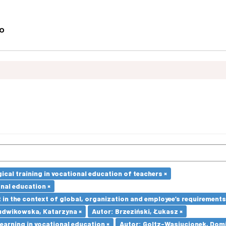
cal training in vocational education of teachers ×
nal education ×
in the context of global, organization and employee’s requirement
udwikowska, Katarzyna ×
Autor: Brzeziński, Łukasz ×
earning in vocational education ×
Autor: Goltz-Wasiucionek, Domi