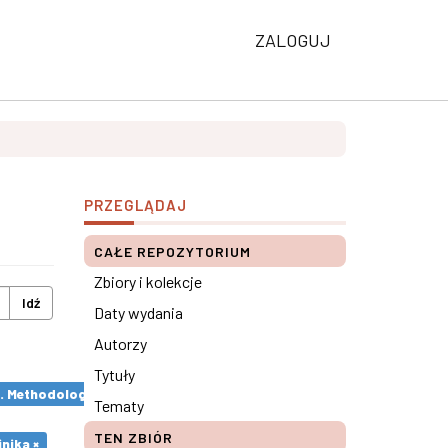
ZALOGUJ
PRZEGLĄDAJ
CAŁE REPOZYTORIUM
Zbiory i kolekcje
Idź
Daty wydania
Autorzy
Tytuły
s. Methodological remarks ×
Tematy
TEN ZBIÓR
nika ×