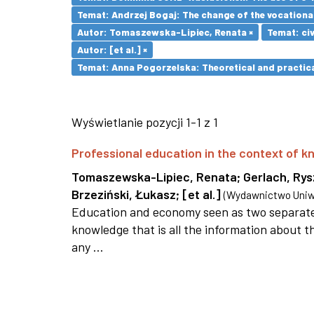
Temat: Andrzej Bogaj: The change of the vocationa
Autor: Tomaszewska-Lipiec, Renata ×
Temat: civ
Autor: [et al.] ×
Temat: Anna Pogorzelska: Theoretical and practica
Wyświetlanie pozycji 1-1 z 1
Professional education in the context of
Tomaszewska-Lipiec, Renata
;
Gerlach, Ry
Brzeziński, Łukasz
;
[et al.]
(
Wydawnictwo Uniwe
Education and economy seen as two separate 
knowledge that is all the information about th
any ...