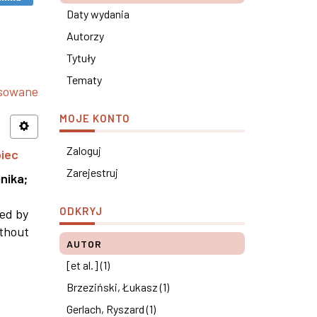
Daty wydania
Autorzy
Tytuły
Tematy
nsowane
MOJE KONTO
Zaloguj
piec
Zarejestruj
nika
;
ODKRYJ
ned by
ithout
AUTOR
[et al.] (1)
Brzeziński, Łukasz (1)
Gerlach, Ryszard (1)