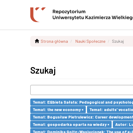
Strona główna
Nauki Społeczne
Szukaj
Szukaj
Temat: Elżbieta Sałata: Pedagogical and psychologi
Temat: the new economy ×
Temat: adults’ vocatio
Temat: Bogusław Pietrulewicz: Career development 
Temat: gospodarka oparta na wiedzy ×
Autor: L
Temat: Dominika Goltz-Wasiucionek: The use of e-l