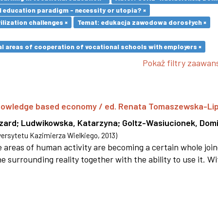
l education paradigm - necessity or utopia? ×
ilization challenges ×
Temat: edukacja zawodowa dorosłych ×
l areas of cooperation of vocational schools with employers ×
Pokaż filtry zaawa
 knowledge based economy / ed. Renata Tomaszewska-Li
szard
;
Ludwikowska, Katarzyna
;
Goltz-Wasiucionek, Domi
rsytetu Kazimierza Wielkiego
,
2013
)
areas of human activity are becoming a certain whole joi
e surrounding reality together with the ability to use it. W