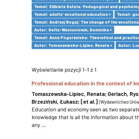
Temat: Elżbieta Sałata: Pedagogical and psychologi
Temat: adults’ vocational education ×
Temat: go
Temat: Andrzej Bogaj: The change of the vocationa
Autor: Goltz-Wasiucionek, Dominika ×
Temat: Anna Pogorzelska: Theoretical and practica
Autor: Tomaszewska-Lipiec, Renata ×
Autor: Lu
Wyświetlanie pozycji 1-1 z 1
Professional education in the context of
Tomaszewska-Lipiec, Renata
;
Gerlach, Ry
Brzeziński, Łukasz
;
[et al.]
(
Wydawnictwo Uniwe
Education and economy seen as two separate 
knowledge that is all the information about th
any ...