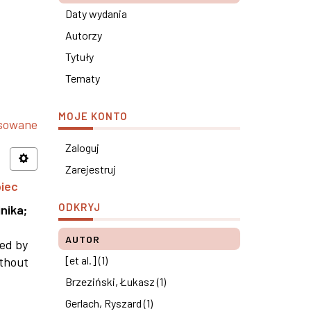
Daty wydania
Autorzy
Tytuły
Tematy
MOJE KONTO
nsowane
Zaloguj
Zarejestruj
piec
ODKRYJ
nika
;
AUTOR
ned by
[et al.] (1)
ithout
Brzeziński, Łukasz (1)
Gerlach, Ryszard (1)