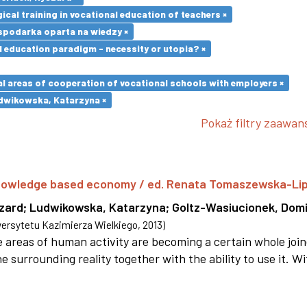
cal training in vocational education of teachers ×
spodarka oparta na wiedzy ×
l education paradigm - necessity or utopia? ×
l areas of cooperation of vocational schools with employers ×
dwikowska, Katarzyna ×
Pokaż filtry zaawa
 knowledge based economy / ed. Renata Tomaszewska-Li
szard
;
Ludwikowska, Katarzyna
;
Goltz-Wasiucionek, Domi
rsytetu Kazimierza Wielkiego
,
2013
)
areas of human activity are becoming a certain whole joi
e surrounding reality together with the ability to use it. W