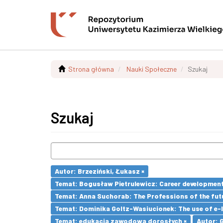
Strona główna
Nauki Społeczne
Szukaj
Szukaj
Autor: Brzeziński, Łukasz ×
Temat: Bogusław Pietrulewicz: Career development 
Temat: Anna Suchorab: The Professions of the futu
Temat: Dominika Goltz-Wasiucionek: The use of e-l
Temat: edukacja zawodowa dorosłych ×
Autor: 