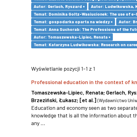
Autor: Gerlach, Ryszard ×
Autor: Ludwikowska, K
Temat: Dominika Goltz-Wasiucionek: The use of e-l
Temat: gospodarka oparta na wiedzy ×
Autor: Br
Temat: Anna Suchorab: The Professions of the futu
Autor: Tomaszewska-Lipiec, Renata ×
Temat: Katarzyna Ludwikowska: Research on career 
Wyświetlanie pozycji 1-1 z 1
Professional education in the context of
Tomaszewska-Lipiec, Renata
;
Gerlach, Ry
Brzeziński, Łukasz
;
[et al.]
(
Wydawnictwo Uniwe
Education and economy seen as two separate 
knowledge that is all the information about th
any ...