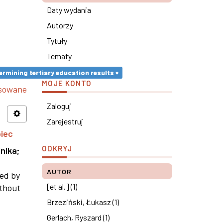
Daty wydania
Autorzy
Tytuły
Tematy
rmining tertiary education results ×
MOJE KONTO
nsowane
Zaloguj
Zarejestruj
piec
ODKRYJ
nika
;
AUTOR
ned by
[et al.] (1)
ithout
Brzeziński, Łukasz (1)
Gerlach, Ryszard (1)