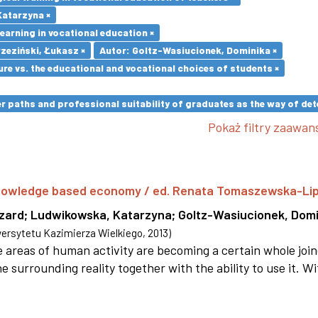
atarzyna ×
earning in vocational education ×
zeziński, Łukasz ×
Autor: Goltz-Wasiucionek, Dominika ×
re vs. the educational and vocational choices of students ×
paths and professional suitability of graduates as the way of dete
Pokaż filtry zaawa
 knowledge based economy / ed. Renata Tomaszewska-Li
szard
;
Ludwikowska, Katarzyna
;
Goltz-Wasiucionek, Domi
rsytetu Kazimierza Wielkiego
,
2013
)
areas of human activity are becoming a certain whole joi
e surrounding reality together with the ability to use it. W