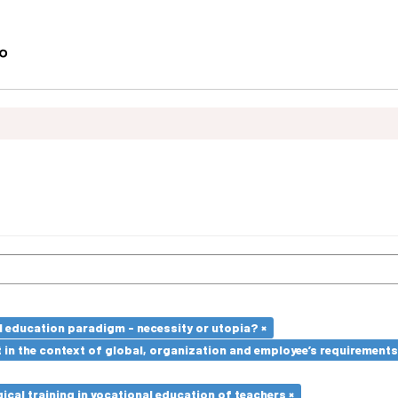
l education paradigm - necessity or utopia? ×
in the context of global, organization and employee’s requirement
cal training in vocational education of teachers ×