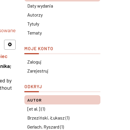
Daty wydania
Autorzy
Tytuły
nsowane
Tematy
MOJE KONTO
piec
Zaloguj
nika
;
Zarejestruj
ned by
ODKRYJ
ithout
AUTOR
[et al.] (1)
Brzeziński, Łukasz (1)
Gerlach, Ryszard (1)