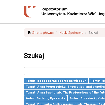
Strona główna
Nauki Społeczne
Szukaj
Szukaj
Temat: gospodarka oparta na wiedzy ×
Temat: e
Temat: Anna Pogorzelska: Theoretical and practica
Temat: Anna Suchorab: The Professions of the futu
Autor: Gerlach, Ryszard ×
Autor: Brzeziński, Łuk
Temat: Dominika Goltz-Wasiucionek: The use of e-l