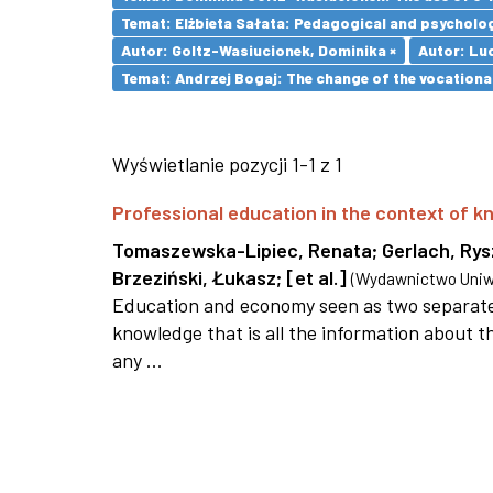
Temat: Elżbieta Sałata: Pedagogical and psychologi
Autor: Goltz-Wasiucionek, Dominika ×
Autor: Lu
Temat: Andrzej Bogaj: The change of the vocationa
Wyświetlanie pozycji 1-1 z 1
Professional education in the context of
Tomaszewska-Lipiec, Renata
;
Gerlach, Ry
Brzeziński, Łukasz
;
[et al.]
(
Wydawnictwo Uniwe
Education and economy seen as two separate 
knowledge that is all the information about th
any ...