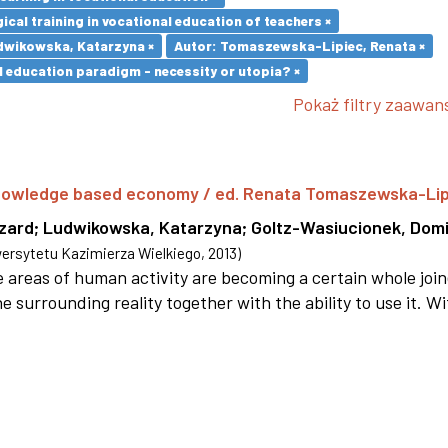
cal training in vocational education of teachers ×
dwikowska, Katarzyna ×
Autor: Tomaszewska-Lipiec, Renata ×
l education paradigm - necessity or utopia? ×
Pokaż filtry zaawa
 knowledge based economy / ed. Renata Tomaszewska-Li
szard
;
Ludwikowska, Katarzyna
;
Goltz-Wasiucionek, Domi
rsytetu Kazimierza Wielkiego
,
2013
)
areas of human activity are becoming a certain whole joi
e surrounding reality together with the ability to use it. W