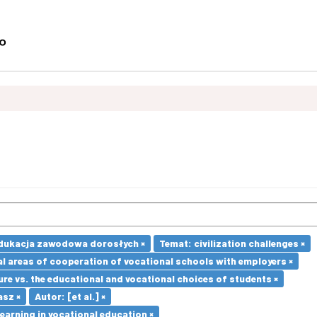
dukacja zawodowa dorosłych ×
Temat: civilization challenges ×
l areas of cooperation of vocational schools with employers ×
re vs. the educational and vocational choices of students ×
asz ×
Autor: [et al.] ×
earning in vocational education ×