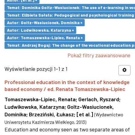
Temat: Dominika Goltz-Wasiucionek: The use of e-learning in vo
Temat: Elżbieta Sałata: Pedagogical and psychological training 
Autor: Goltz-Wasiucionek, Dominika ×
Autor: Ludwikowska, Katarzyna ×
Autor: Tomaszewska-Lipiec, Renata ×
Temat: Andrzej Bogaj: The change of the vocational education p
Pokaż filtry zaawansowane
Wyświetlanie pozycji 1-1 z 1
Professional education in the context of knowledge
based economy / ed. Renata Tomaszewska-Lipiec
Tomaszewska-Lipiec, Renata
;
Gerlach, Ryszard
;
Ludwikowska, Katarzyna
;
Goltz-Wasiucionek,
Dominika
;
Brzeziński, Łukasz
;
[et al.]
(
Wydawnictwo
Uniwersytetu Kazimierza Wielkiego
,
2013
)
Education and economy seen as two separate areas of