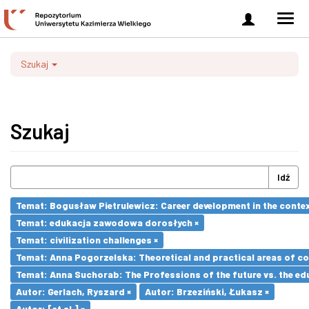
Zaloguj
Men
się
nawi
Szukaj
Szukaj
Idź
Temat: Bogusław Pietrulewicz: Career development in the contex
Temat: edukacja zawodowa dorosłych ×
Temat: civilization challenges ×
Temat: Anna Pogorzelska: Theoretical and practical areas of co
Temat: Anna Suchorab: The Professions of the future vs. the ed
Autor: Gerlach, Ryszard ×
Autor: Brzeziński, Łukasz ×
Autor: [et al.] ×