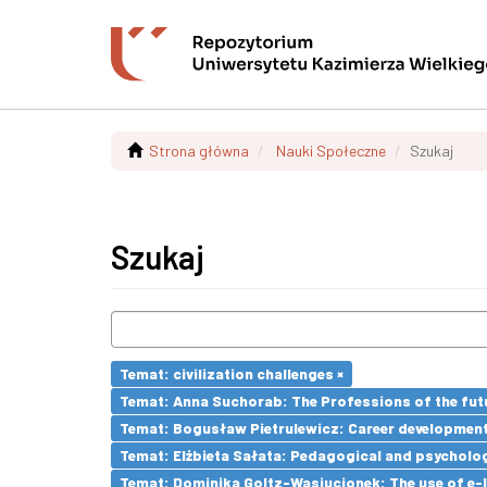
Strona główna
Nauki Społeczne
Szukaj
Szukaj
Temat: civilization challenges ×
Temat: Anna Suchorab: The Professions of the futu
Temat: Bogusław Pietrulewicz: Career development 
Temat: Elżbieta Sałata: Pedagogical and psychologi
Temat: Dominika Goltz-Wasiucionek: The use of e-l