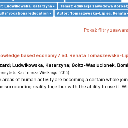
r: Ludwikowska, Katarzyna ×
Temat: edukacja zawodowa dorosły
lts’ vocational education ×
Autor: Tomaszewska-Lipiec, Renata 
Pokaż filtry zaawa
 knowledge based economy / ed. Renata Tomaszewska-Li
szard
;
Ludwikowska, Katarzyna
;
Goltz-Wasiucionek, Domi
rsytetu Kazimierza Wielkiego
,
2013
)
areas of human activity are becoming a certain whole joi
e surrounding reality together with the ability to use it. W