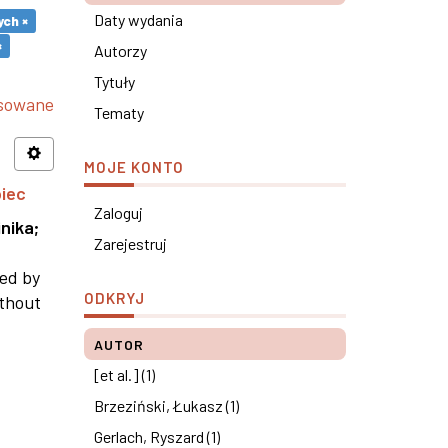
Daty wydania
ch ×
×
Autorzy
Tytuły
nsowane
Tematy
MOJE KONTO
piec
Zaloguj
nika
;
Zarejestruj
ned by
ODKRYJ
ithout
AUTOR
[et al.] (1)
Brzeziński, Łukasz (1)
Gerlach, Ryszard (1)