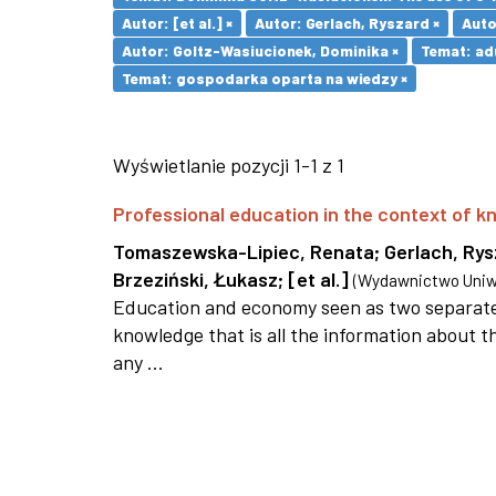
Autor: [et al.] ×
Autor: Gerlach, Ryszard ×
Auto
Autor: Goltz-Wasiucionek, Dominika ×
Temat: adu
Temat: gospodarka oparta na wiedzy ×
Wyświetlanie pozycji 1-1 z 1
Professional education in the context of
Tomaszewska-Lipiec, Renata
;
Gerlach, Ry
Brzeziński, Łukasz
;
[et al.]
(
Wydawnictwo Uniwe
Education and economy seen as two separate 
knowledge that is all the information about th
any ...