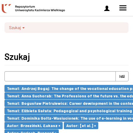
Zaloguj
Men
się
nawi
Szukaj
Szukaj
Idź
Temat: Andrzej Bogaj: The change of the vocational education p
Temat: Anna Suchorab: The Professions of the future vs. the ed
Temat: Bogusław Pietrulewicz: Career development in the contex
Temat: Elżbieta Sałata: Pedagogical and psychological training 
Temat: Dominika Goltz-Wasiucionek: The use of e-learning in vo
Autor: Brzeziński, Łukasz ×
Autor: [et al.] ×
Autor: Gerlach, Ryszard ×