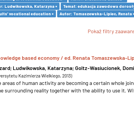
r: Ludwikowska, Katarzyna ×
Temat: edukacja zawodowa dorosły
lts’ vocational education ×
Autor: Tomaszewska-Lipiec, Renata 
Pokaż filtry zaawa
 knowledge based economy / ed. Renata Tomaszewska-Li
szard
;
Ludwikowska, Katarzyna
;
Goltz-Wasiucionek, Domi
rsytetu Kazimierza Wielkiego
,
2013
)
areas of human activity are becoming a certain whole joi
e surrounding reality together with the ability to use it. W