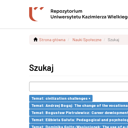
Strona główna
Nauki Społeczne
Szukaj
Szukaj
Temat: civilization challenges ×
Temat: Andrzej Bogaj: The change of the vocationa
Temat: Bogusław Pietrulewicz: Career development 
Temat: Elżbieta Sałata: Pedagogical and psychologi
Temat: Dominika Goltz-Wasiucionek: The use of e-l