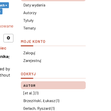
Daty wydania
ch ×
×
Autorzy
Tytuły
nsowane
Tematy
MOJE KONTO
piec
Zaloguj
nika
;
Zarejestruj
ned by
ODKRYJ
ithout
AUTOR
[et al.] (1)
Brzeziński, Łukasz (1)
Gerlach, Ryszard (1)