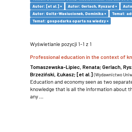
Autor: [et al.] ×
Autor: Gerlach, Ryszard ×
Auto
Autor: Goltz-Wasiucionek, Dominika ×
Temat: adu
Temat: gospodarka oparta na wiedzy ×
Wyświetlanie pozycji 1-1 z 1
Professional education in the context of
Tomaszewska-Lipiec, Renata
;
Gerlach, Ry
Brzeziński, Łukasz
;
[et al.]
(
Wydawnictwo Uniwe
Education and economy seen as two separate 
knowledge that is all the information about th
any ...