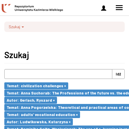
Zaloguj
Men
się
nawi
Szukaj
Szukaj
Idź
Temat: civilization challenges ×
Temat: Anna Suchorab: The Professions of the future vs. the ed
Autor: Gerlach, Ryszard ×
Temat: Anna Pogorzelska: Theoretical and practical areas of co
Temat: adults’ vocational education ×
Autor: Ludwikowska, Katarzyna ×
Temat: Dominika Goltz-Wasiucionek: The use of e-learning in vo