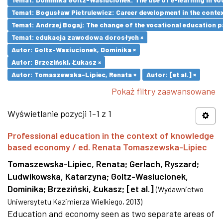
Temat: Bogusław Pietrulewicz: Career development in the contex
Temat: Andrzej Bogaj: The change of the vocational education p
Temat: edukacja zawodowa dorosłych ×
Autor: Goltz-Wasiucionek, Dominika ×
Autor: Brzeziński, Łukasz ×
Autor: Tomaszewska-Lipiec, Renata ×
Autor: [et al.] ×
Pokaż filtry zaawansowane
Wyświetlanie pozycji 1-1 z 1
Professional education in the context of knowledge
based economy / ed. Renata Tomaszewska-Lipiec
Tomaszewska-Lipiec, Renata
;
Gerlach, Ryszard
;
Ludwikowska, Katarzyna
;
Goltz-Wasiucionek,
Dominika
;
Brzeziński, Łukasz
;
[et al.]
(
Wydawnictwo
Uniwersytetu Kazimierza Wielkiego
,
2013
)
Education and economy seen as two separate areas of