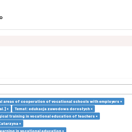
l areas of cooperation of vocational schools with employers ×
l.] ×
Temat: edukacja zawodowa dorosłych ×
cal training in vocational education of teachers ×
atarzyna ×
earning in vocational education ×