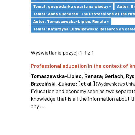
Temat: gospodarka oparta na wiedzy ×
Autor: Br
Temat: Anna Suchorab: The Professions of the futu
Autor: Tomaszewska-Lipiec, Renata ×
Temat: Katarzyna Ludwikowska: Research on career 
Wyświetlanie pozycji 1-1 z 1
Professional education in the context of
Tomaszewska-Lipiec, Renata
;
Gerlach, Ry
Brzeziński, Łukasz
;
[et al.]
(
Wydawnictwo Uniwe
Education and economy seen as two separate 
knowledge that is all the information about th
any ...