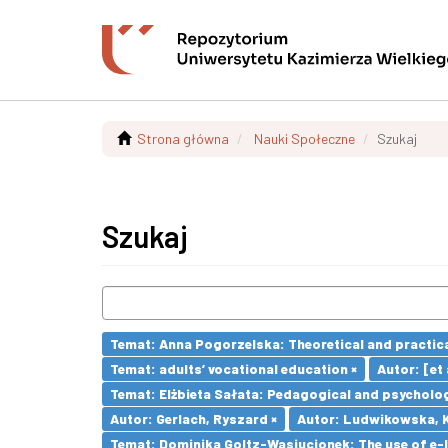
Strona główna
Nauki Społeczne
Szukaj
Szukaj
Temat: Anna Pogorzelska: Theoretical and practica
Temat: adults’ vocational education ×
Autor: [et a
Temat: Elżbieta Sałata: Pedagogical and psychologi
Autor: Gerlach, Ryszard ×
Autor: Ludwikowska, K
Temat: Dominika Goltz-Wasiucionek: The use of e-l