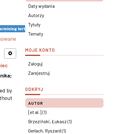
Daty wydania
Autorzy
Tytuły
rmining tertiary education results ×
Tematy
nsowane
MOJE KONTO
Zaloguj
piec
Zarejestruj
nika
;
ODKRYJ
ned by
ithout
AUTOR
[et al.] (1)
Brzeziński, Łukasz (1)
Gerlach, Ryszard (1)