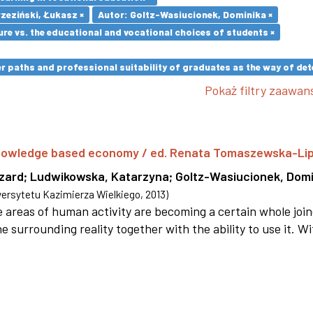
zeziński, Łukasz ×
Autor: Goltz-Wasiucionek, Dominika ×
re vs. the educational and vocational choices of students ×
paths and professional suitability of graduates as the way of dete
Pokaż filtry zaawa
 knowledge based economy / ed. Renata Tomaszewska-Li
szard
;
Ludwikowska, Katarzyna
;
Goltz-Wasiucionek, Domi
rsytetu Kazimierza Wielkiego
,
2013
)
areas of human activity are becoming a certain whole joi
e surrounding reality together with the ability to use it. W