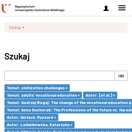
Zaloguj
Men
się
nawi
Szukaj
Szukaj
Idź
Temat: civilization challenges ×
Temat: adults’ vocational education ×
Autor: [et al.] ×
Temat: Andrzej Bogaj: The change of the vocational education p
Temat: Anna Suchorab: The Professions of the future vs. the ed
Autor: Gerlach, Ryszard ×
Autor: Ludwikowska, Katarzyna ×
Temat: Elżbieta Sałata: Pedagogical and psychological training 