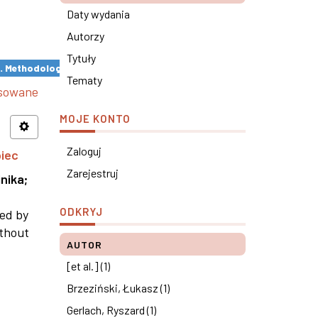
Daty wydania
Autorzy
Tytuły
s. Methodological remarks ×
Tematy
nsowane
MOJE KONTO
Zaloguj
piec
Zarejestruj
nika
;
ODKRYJ
ned by
ithout
AUTOR
[et al.] (1)
Brzeziński, Łukasz (1)
Gerlach, Ryszard (1)