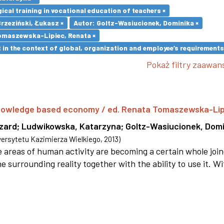
cal training in vocational education of teachers ×
Brzeziński, Łukasz ×
Autor: Goltz-Wasiucionek, Dominika ×
omaszewska-Lipiec, Renata ×
in the context of global, organization and employee’s requirement
Pokaż filtry zaawa
 knowledge based economy / ed. Renata Tomaszewska-Li
szard
;
Ludwikowska, Katarzyna
;
Goltz-Wasiucionek, Domi
rsytetu Kazimierza Wielkiego
,
2013
)
areas of human activity are becoming a certain whole joi
e surrounding reality together with the ability to use it. W