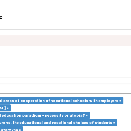
l areas of cooperation of vocational schools with employers ×
l.] ×
l education paradigm - necessity or utopia? ×
re vs. the educational and vocational choices of students ×
atarzyna ×