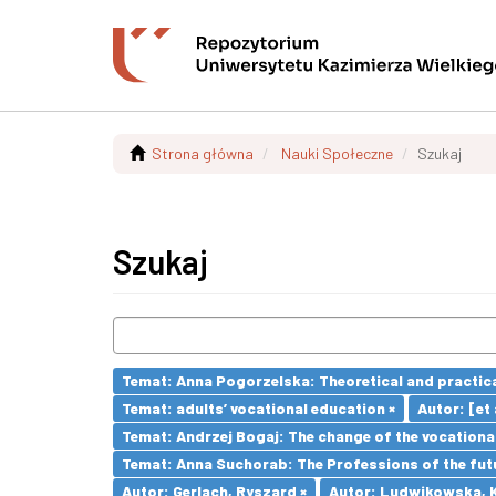
Strona główna
Nauki Społeczne
Szukaj
Szukaj
Temat: Anna Pogorzelska: Theoretical and practica
Temat: adults’ vocational education ×
Autor: [et a
Temat: Andrzej Bogaj: The change of the vocationa
Temat: Anna Suchorab: The Professions of the futu
Autor: Gerlach, Ryszard ×
Autor: Ludwikowska, K