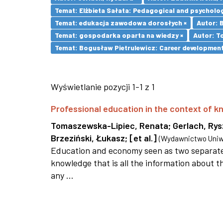
Temat: Elżbieta Sałata: Pedagogical and psychologi
Temat: edukacja zawodowa dorosłych ×
Autor: 
Temat: gospodarka oparta na wiedzy ×
Autor: T
Temat: Bogusław Pietrulewicz: Career development 
Wyświetlanie pozycji 1-1 z 1
Professional education in the context of
Tomaszewska-Lipiec, Renata
;
Gerlach, Ry
Brzeziński, Łukasz
;
[et al.]
(
Wydawnictwo Uniwe
Education and economy seen as two separate 
knowledge that is all the information about th
any ...