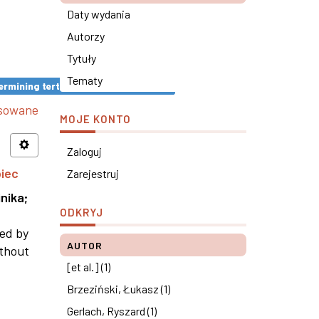
Daty wydania
Autorzy
Tytuły
Tematy
rmining tertiary education results ×
nsowane
MOJE KONTO
Zaloguj
piec
Zarejestruj
nika
;
ODKRYJ
ned by
AUTOR
ithout
[et al.] (1)
Brzeziński, Łukasz (1)
Gerlach, Ryszard (1)