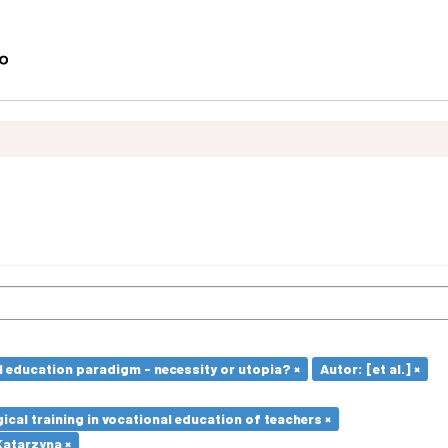
l education paradigm - necessity or utopia? ×
Autor: [et al.] ×
cal training in vocational education of teachers ×
atarzyna ×