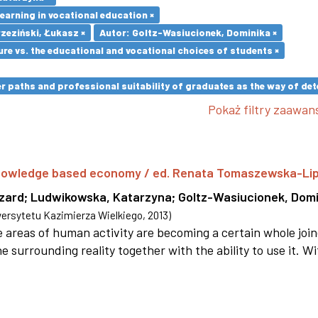
earning in vocational education ×
zeziński, Łukasz ×
Autor: Goltz-Wasiucionek, Dominika ×
re vs. the educational and vocational choices of students ×
paths and professional suitability of graduates as the way of dete
Pokaż filtry zaawa
 knowledge based economy / ed. Renata Tomaszewska-Li
szard
;
Ludwikowska, Katarzyna
;
Goltz-Wasiucionek, Domi
rsytetu Kazimierza Wielkiego
,
2013
)
areas of human activity are becoming a certain whole joi
e surrounding reality together with the ability to use it. W