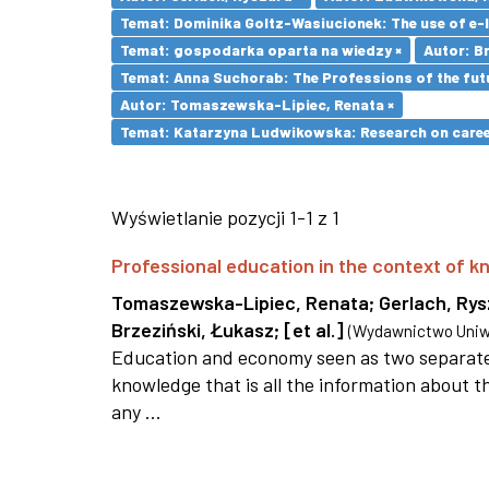
Temat: Dominika Goltz-Wasiucionek: The use of e-l
Temat: gospodarka oparta na wiedzy ×
Autor: Br
Temat: Anna Suchorab: The Professions of the futu
Autor: Tomaszewska-Lipiec, Renata ×
Temat: Katarzyna Ludwikowska: Research on career 
Wyświetlanie pozycji 1-1 z 1
Professional education in the context of
Tomaszewska-Lipiec, Renata
;
Gerlach, Ry
Brzeziński, Łukasz
;
[et al.]
(
Wydawnictwo Uniwe
Education and economy seen as two separate 
knowledge that is all the information about th
any ...