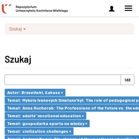
Zaloguj
Men
się
nawi
Szukaj
Szukaj
Idź
Autor: Brzeziński, Łukasz ×
Temat: Mykola Ivanovych Smetans’kyi: The role of pedagogical pr
Temat: Anna Suchorab: The Professions of the future vs. the ed
Temat: adults’ vocational education ×
Temat: gospodarka oparta na wiedzy ×
Temat: civilization challenges ×
Temat: Andrzej Bogaj: The change of the vocational education p