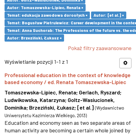
Autor: Tomaszewska-Lipiec, Renata ×
Temat: edukacja zawodowa dorosłych ×
Autor: [et al.] ×
Temat: Bogusław Pietrulewicz: Career development in the contex
Temat: Anna Suchorab: The Professions of the future vs. the ed
Autor: Brzeziński, Łukasz ×
Pokaż filtry zaawansowane
Wyświetlanie pozycji 1-1 z 1
Professional education in the context of knowledge
based economy / ed. Renata Tomaszewska-Lipiec
Tomaszewska-Lipiec, Renata
;
Gerlach, Ryszard
;
Ludwikowska, Katarzyna
;
Goltz-Wasiucionek,
Dominika
;
Brzeziński, Łukasz
;
[et al.]
(
Wydawnictwo
Uniwersytetu Kazimierza Wielkiego
,
2013
)
Education and economy seen as two separate areas of
human activity are becoming a certain whole joined by