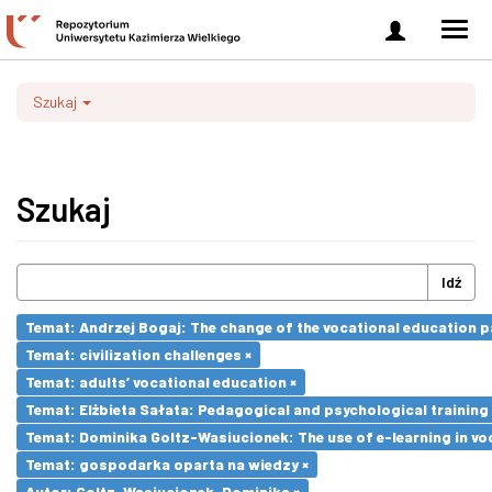
Zaloguj
Men
się
nawi
Szukaj
Szukaj
Idź
Temat: Andrzej Bogaj: The change of the vocational education p
Temat: civilization challenges ×
Temat: adults’ vocational education ×
Temat: Elżbieta Sałata: Pedagogical and psychological training 
Temat: Dominika Goltz-Wasiucionek: The use of e-learning in vo
Temat: gospodarka oparta na wiedzy ×
Autor: Goltz-Wasiucionek, Dominika ×