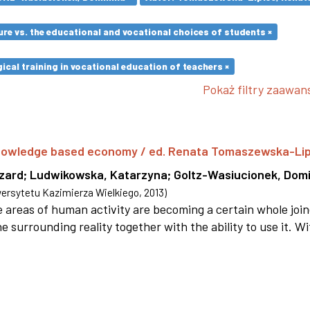
re vs. the educational and vocational choices of students ×
cal training in vocational education of teachers ×
Pokaż filtry zaawa
 knowledge based economy / ed. Renata Tomaszewska-Li
szard
;
Ludwikowska, Katarzyna
;
Goltz-Wasiucionek, Domi
rsytetu Kazimierza Wielkiego
,
2013
)
areas of human activity are becoming a certain whole joi
e surrounding reality together with the ability to use it. W