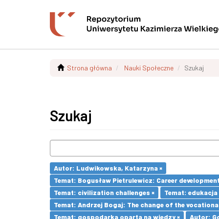
Strona główna
Nauki Społeczne
Szukaj
Szukaj
Autor: Ludwikowska, Katarzyna ×
Temat: Bogusław Pietrulewicz: Career development 
Temat: civilization challenges ×
Temat: edukacja
Temat: Andrzej Bogaj: The change of the vocationa
Temat: gospodarka oparta na wiedzy ×
Autor: G