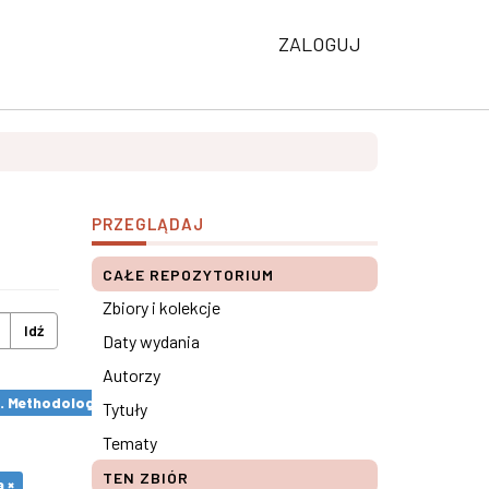
ZALOGUJ
PRZEGLĄDAJ
CAŁE REPOZYTORIUM
Zbiory i kolekcje
Idź
Daty wydania
Autorzy
s. Methodological remarks ×
Tytuły
Tematy
TEN ZBIÓR
 ×