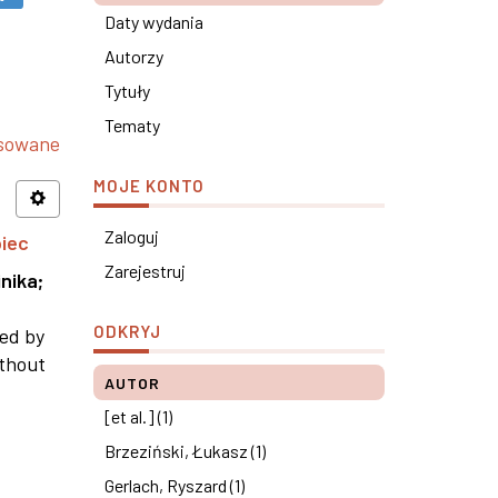
Daty wydania
Autorzy
Tytuły
Tematy
nsowane
MOJE KONTO
Zaloguj
piec
Zarejestruj
nika
;
ODKRYJ
ned by
ithout
AUTOR
[et al.] (1)
Brzeziński, Łukasz (1)
Gerlach, Ryszard (1)