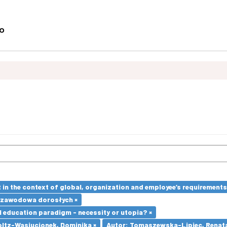
in the context of global, organization and employee’s requirement
 zawodowa dorosłych ×
l education paradigm - necessity or utopia? ×
oltz-Wasiucionek, Dominika ×
Autor: Tomaszewska-Lipiec, Renata