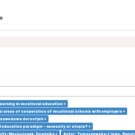
earning in vocational education ×
l areas of cooperation of vocational schools with employers ×
 zawodowa dorosłych ×
l education paradigm - necessity or utopia? ×
oltz-Wasiucionek, Dominika ×
Autor: Tomaszewska-Lipiec, Renata