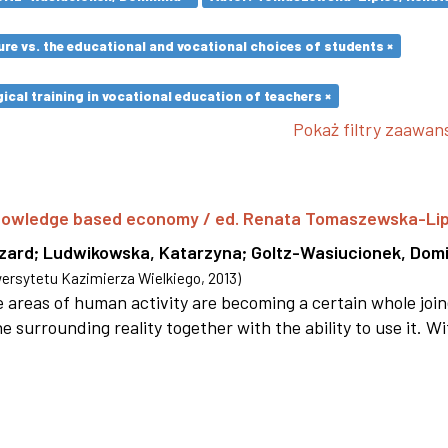
re vs. the educational and vocational choices of students ×
cal training in vocational education of teachers ×
Pokaż filtry zaawa
 knowledge based economy / ed. Renata Tomaszewska-Li
szard
;
Ludwikowska, Katarzyna
;
Goltz-Wasiucionek, Domi
rsytetu Kazimierza Wielkiego
,
2013
)
areas of human activity are becoming a certain whole joi
e surrounding reality together with the ability to use it. W