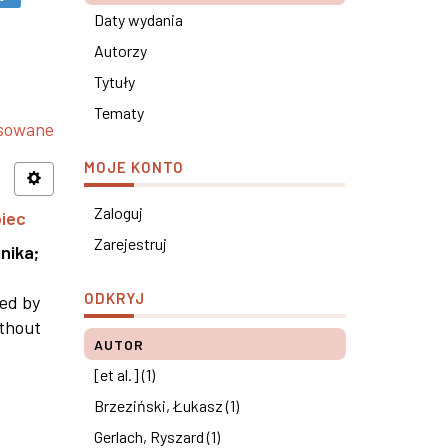
Daty wydania
Autorzy
Tytuły
Tematy
nsowane
MOJE KONTO
Zaloguj
piec
Zarejestruj
nika
;
ODKRYJ
ned by
ithout
AUTOR
[et al.] (1)
Brzeziński, Łukasz (1)
Gerlach, Ryszard (1)