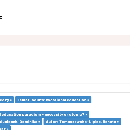
edzy ×
Temat: adults’ vocational education ×
l education paradigm - necessity or utopia? ×
iucionek, Dominika ×
Autor: Tomaszewska-Lipiec, Renata ×
asz ×