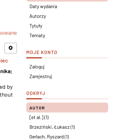
Daty wydania
Autorzy
Tytuły
nsowane
Tematy
MOJE KONTO
piec
Zaloguj
nika
;
Zarejestruj
ned by
ODKRYJ
ithout
AUTOR
[et al.] (1)
Brzeziński, Łukasz (1)
Gerlach, Ryszard (1)