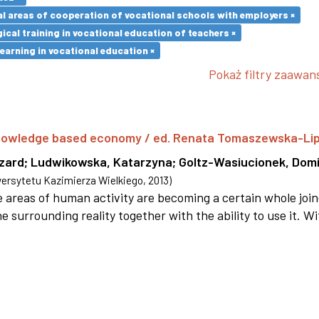
l areas of cooperation of vocational schools with employers ×
cal training in vocational education of teachers ×
earning in vocational education ×
Pokaż filtry zaawa
 knowledge based economy / ed. Renata Tomaszewska-Li
szard
;
Ludwikowska, Katarzyna
;
Goltz-Wasiucionek, Domi
rsytetu Kazimierza Wielkiego
,
2013
)
areas of human activity are becoming a certain whole joi
e surrounding reality together with the ability to use it. W