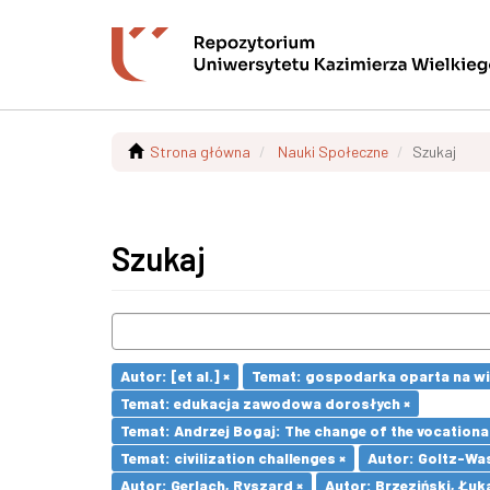
Strona główna
Nauki Społeczne
Szukaj
Szukaj
Autor: [et al.] ×
Temat: gospodarka oparta na wi
Temat: edukacja zawodowa dorosłych ×
Temat: Andrzej Bogaj: The change of the vocationa
Temat: civilization challenges ×
Autor: Goltz-Was
Autor: Gerlach, Ryszard ×
Autor: Brzeziński, Łuk