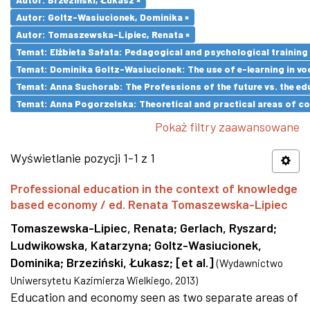
Autor: Goltz-Wasiucionek, Dominika ×
Autor: Tomaszewska-Lipiec, Renata ×
Temat: Elżbieta Sałata: Pedagogical and psychological training 
Temat: Dominika Goltz-Wasiucionek: The use of e-learning in vo
Temat: Anna Suchorab: The Professions of the future vs. the ed
Temat: Anna Pogorzelska: Theoretical and practical areas of co
Pokaż filtry zaawansowane
Wyświetlanie pozycji 1-1 z 1
Professional education in the context of knowledge
based economy / ed. Renata Tomaszewska-Lipiec
Tomaszewska-Lipiec, Renata
;
Gerlach, Ryszard
;
Ludwikowska, Katarzyna
;
Goltz-Wasiucionek,
Dominika
;
Brzeziński, Łukasz
;
[et al.]
(
Wydawnictwo
Uniwersytetu Kazimierza Wielkiego
,
2013
)
Education and economy seen as two separate areas of