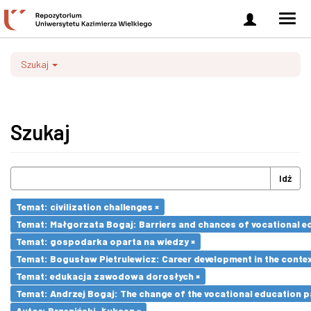
Zaloguj
Men
się
nawi
Szukaj
Szukaj
Idź
Temat: civilization challenges ×
Temat: Małgorzata Bogaj: Barriers and chances of vocational ed
Temat: gospodarka oparta na wiedzy ×
Temat: Bogusław Pietrulewicz: Career development in the contex
Temat: edukacja zawodowa dorosłych ×
Temat: Andrzej Bogaj: The change of the vocational education p
Autor: Brzeziński, Łukasz ×