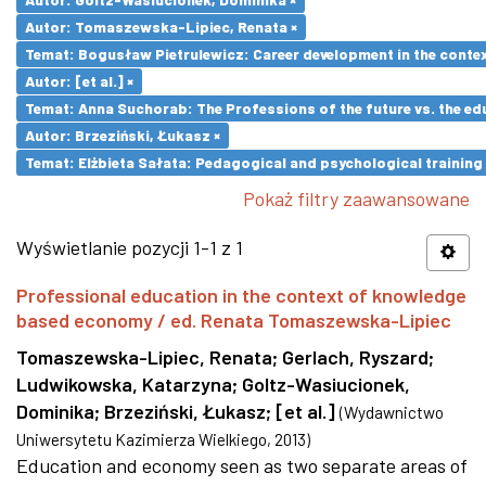
Autor: Tomaszewska-Lipiec, Renata ×
Temat: Bogusław Pietrulewicz: Career development in the contex
Autor: [et al.] ×
Temat: Anna Suchorab: The Professions of the future vs. the ed
Autor: Brzeziński, Łukasz ×
Temat: Elżbieta Sałata: Pedagogical and psychological training 
Pokaż filtry zaawansowane
Wyświetlanie pozycji 1-1 z 1
Professional education in the context of knowledge
based economy / ed. Renata Tomaszewska-Lipiec
Tomaszewska-Lipiec, Renata
;
Gerlach, Ryszard
;
Ludwikowska, Katarzyna
;
Goltz-Wasiucionek,
Dominika
;
Brzeziński, Łukasz
;
[et al.]
(
Wydawnictwo
Uniwersytetu Kazimierza Wielkiego
,
2013
)
Education and economy seen as two separate areas of