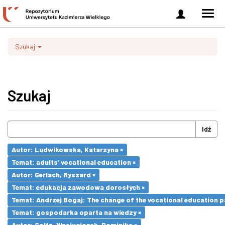
Zaloguj
Men
się
nawi
Szukaj
Szukaj
Idź
Autor: Ludwikowska, Katarzyna ×
Temat: adults’ vocational education ×
Autor: Gerlach, Ryszard ×
Temat: edukacja zawodowa dorosłych ×
Temat: Andrzej Bogaj: The change of the vocational education p
Temat: gospodarka oparta na wiedzy ×
Autor: Goltz-Wasiucionek, Dominika ×