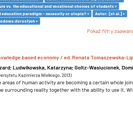
re vs. the educational and vocational choices of students ×
l education paradigm - necessity or utopia? ×
Autor: [et al.] ×
wodowa dorosłych ×
Pokaż filtry zaawa
 knowledge based economy / ed. Renata Tomaszewska-Li
szard
;
Ludwikowska, Katarzyna
;
Goltz-Wasiucionek, Domi
rsytetu Kazimierza Wielkiego
,
2013
)
areas of human activity are becoming a certain whole joi
e surrounding reality together with the ability to use it. W