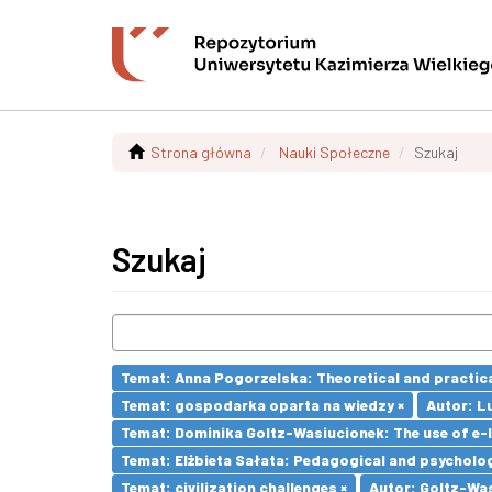
Strona główna
Nauki Społeczne
Szukaj
Szukaj
Temat: Anna Pogorzelska: Theoretical and practica
Temat: gospodarka oparta na wiedzy ×
Autor: L
Temat: Dominika Goltz-Wasiucionek: The use of e-l
Temat: Elżbieta Sałata: Pedagogical and psychologi
Temat: civilization challenges ×
Autor: Goltz-Was