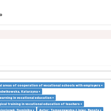
l areas of cooperation of vocational schools with employers ×
udwikowska, Katarzyna ×
earning in vocational education ×
cal training in vocational education of teachers ×
iucionek, Dominika ×
Autor: Tomaszewska-Lipiec, Renata ×