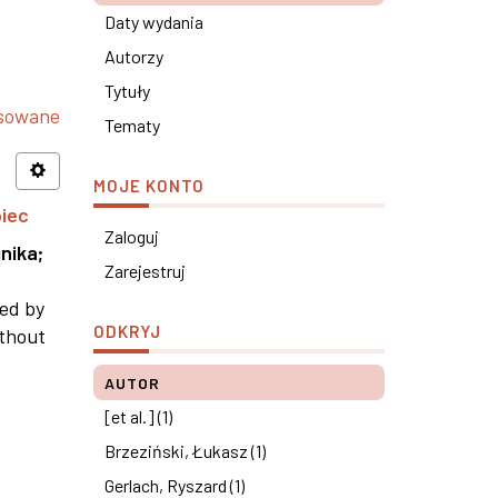
Daty wydania
Autorzy
Tytuły
nsowane
Tematy
MOJE KONTO
piec
Zaloguj
nika
;
Zarejestruj
ned by
ODKRYJ
ithout
AUTOR
[et al.] (1)
Brzeziński, Łukasz (1)
Gerlach, Ryszard (1)