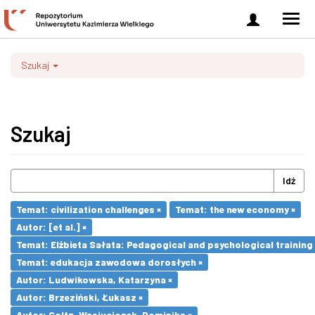
Zaloguj
Men
się
nawi
Szukaj
Szukaj
Idź
Temat: civilization challenges ×
Temat: the new economy ×
Autor: [et al.] ×
Temat: Elżbieta Sałata: Pedagogical and psychological training 
Temat: edukacja zawodowa dorosłych ×
Autor: Ludwikowska, Katarzyna ×
Autor: Brzeziński, Łukasz ×
Autor: Goltz-Wasiucionek, Dominika ×