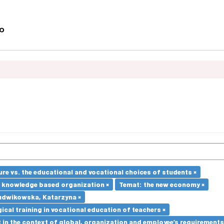
re vs. the educational and vocational choices of students ×
e knowledge based organization ×
Temat: the new economy ×
udwikowska, Katarzyna ×
cal training in vocational education of teachers ×
in the context of global, organization and employee’s requirement