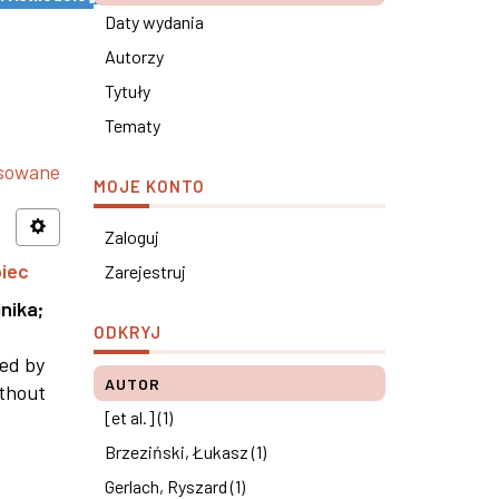
Daty wydania
Autorzy
Tytuły
Tematy
nsowane
MOJE KONTO
Zaloguj
piec
Zarejestruj
nika
;
ODKRYJ
ned by
AUTOR
ithout
[et al.] (1)
Brzeziński, Łukasz (1)
Gerlach, Ryszard (1)