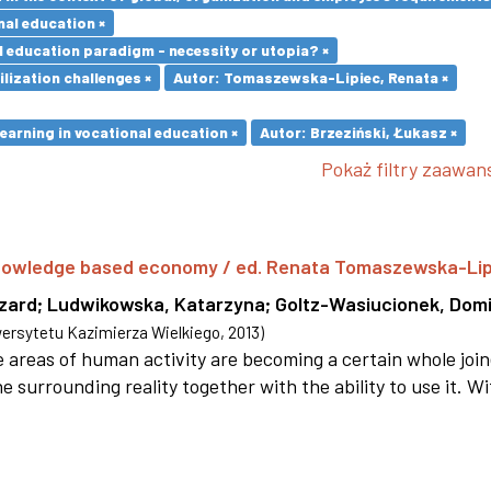
nal education ×
l education paradigm - necessity or utopia? ×
ilization challenges ×
Autor: Tomaszewska-Lipiec, Renata ×
earning in vocational education ×
Autor: Brzeziński, Łukasz ×
Pokaż filtry zaawa
 knowledge based economy / ed. Renata Tomaszewska-Li
szard
;
Ludwikowska, Katarzyna
;
Goltz-Wasiucionek, Domi
rsytetu Kazimierza Wielkiego
,
2013
)
areas of human activity are becoming a certain whole joi
e surrounding reality together with the ability to use it. W