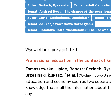
Autor: Gerlach, Ryszard ×
Temat: adults’ vocatio
Temat: Andrzej Bogaj: The change of the vocationa
Autor: Goltz-Wasiucionek, Dominika ×
Temat: civ
Temat: edukacja zawodowa dorosłych ×
Temat: Dominika Goltz-Wasiucionek: The use of e-l
Wyświetlanie pozycji 1-1 z 1
Professional education in the context of
Tomaszewska-Lipiec, Renata
;
Gerlach, Ry
Brzeziński, Łukasz
;
[et al.]
(
Wydawnictwo Uniwe
Education and economy seen as two separate 
knowledge that is all the information about th
any ...