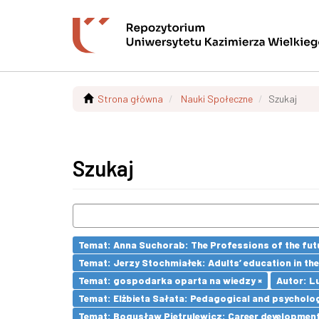
Strona główna
Nauki Społeczne
Szukaj
Szukaj
Temat: Anna Suchorab: The Professions of the futu
Temat: Jerzy Stochmiałek: Adults’ education in th
Temat: gospodarka oparta na wiedzy ×
Autor: L
Temat: Elżbieta Sałata: Pedagogical and psychologi
Temat: Bogusław Pietrulewicz: Career development 