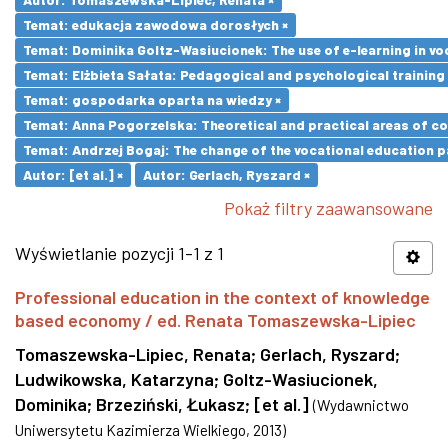
Temat: edukacja zawodowa dorosłych ×
Temat: Dominika Goltz-Wasiucionek: The use of e-learning in vo
Temat: Elżbieta Sałata: Pedagogical and psychological training 
Temat: gospodarka oparta na wiedzy ×
Temat: Anna Pogorzelska: Theoretical and practical areas of co
Temat: Andrzej Bogaj: The change of the vocational education p
Autor: [et al.] ×
Autor: Gerlach, Ryszard ×
Pokaż filtry zaawansowane
Wyświetlanie pozycji 1-1 z 1
Professional education in the context of knowledge
based economy / ed. Renata Tomaszewska-Lipiec
Tomaszewska-Lipiec, Renata
;
Gerlach, Ryszard
;
Ludwikowska, Katarzyna
;
Goltz-Wasiucionek,
Dominika
;
Brzeziński, Łukasz
;
[et al.]
(
Wydawnictwo
Uniwersytetu Kazimierza Wielkiego
,
2013
)