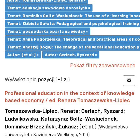
Temat: edukacja zawodowa dorosłych ×
Temat: Dominika Goltz-Wasiucionek: The use of e-learning in vo
Temat: Elżbieta Sałata: Pedagogical and psychological training 
Temat: gospodarka oparta na wiedzy ×
Temat: Anna Pogorzelska: Theoretical and practical areas of co
Temat: Andrzej Bogaj: The change of the vocational education p
Autor: [et al.] ×
Autor: Gerlach, Ryszard ×
Pokaż filtry zaawansowane
Wyświetlanie pozycji 1-1 z 1
Professional education in the context of knowledge
based economy / ed. Renata Tomaszewska-Lipiec
Tomaszewska-Lipiec, Renata
;
Gerlach, Ryszard
;
Ludwikowska, Katarzyna
;
Goltz-Wasiucionek,
Dominika
;
Brzeziński, Łukasz
;
[et al.]
(
Wydawnictwo
Uniwersytetu Kazimierza Wielkiego
,
2013
)