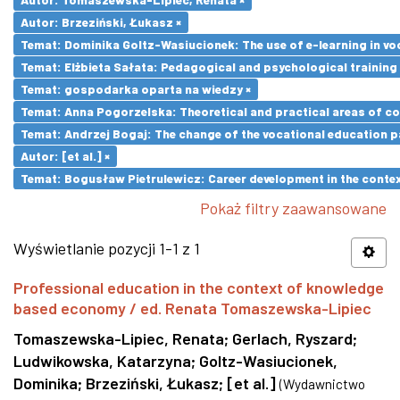
Autor: Brzeziński, Łukasz ×
Temat: Dominika Goltz-Wasiucionek: The use of e-learning in vo
Temat: Elżbieta Sałata: Pedagogical and psychological training 
Temat: gospodarka oparta na wiedzy ×
Temat: Anna Pogorzelska: Theoretical and practical areas of co
Temat: Andrzej Bogaj: The change of the vocational education p
Autor: [et al.] ×
Temat: Bogusław Pietrulewicz: Career development in the contex
Pokaż filtry zaawansowane
Wyświetlanie pozycji 1-1 z 1
Professional education in the context of knowledge
based economy / ed. Renata Tomaszewska-Lipiec
Tomaszewska-Lipiec, Renata
;
Gerlach, Ryszard
;
Ludwikowska, Katarzyna
;
Goltz-Wasiucionek,
Dominika
;
Brzeziński, Łukasz
;
[et al.]
(
Wydawnictwo